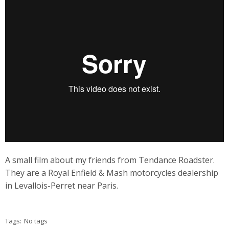
A small film about my friends from Tendance Roadster.
They are a Royal Enfield & Mash motorcycles dealership
in Levallois-Perret near Paris.
Tags:
No tags