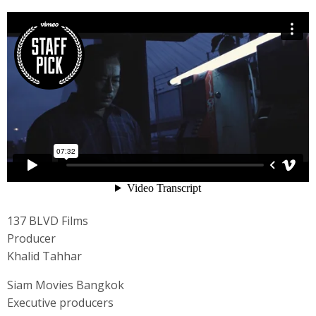
137 BLVD Films
Producer
Khalid Tahhar
Siam Movies Bangkok
Executive producers