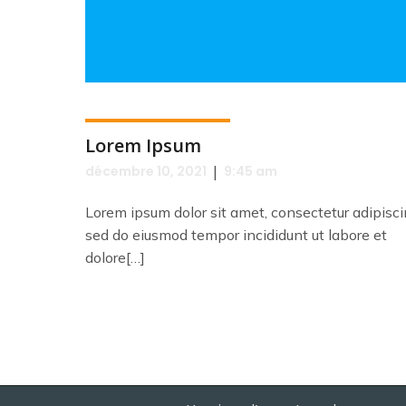
Lorem Ipsum
|
décembre 10, 2021
9:45 am
Lorem ipsum dolor sit amet, consectetur adipiscin
sed do eiusmod tempor incididunt ut labore et
dolore[…]