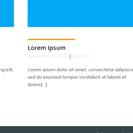
Lorem Ipsum
|
décembre 10, 2021
9:45 am
g elit,
Lorem ipsum dolor sit amet, consectetur adipiscin
sed do eiusmod tempor incididunt ut labore et
dolore[…]